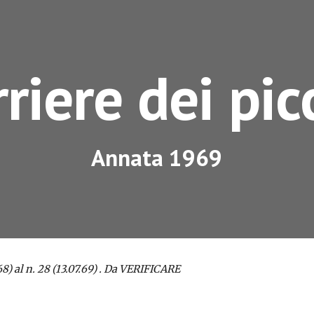
ip to main content
Skip to navigat
riere dei pic
Annata 1969
 al n. 28 (13.07.69) 
. Da VERIFICARE