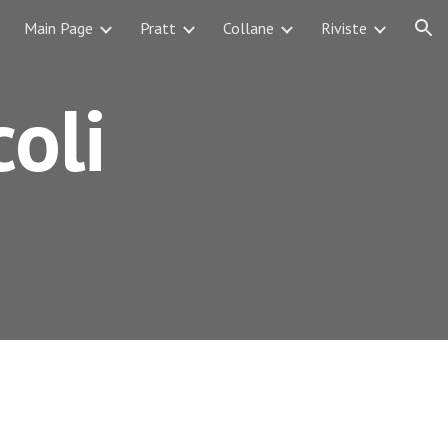
Main Page
Pratt
Collane
Riviste
ion
coli