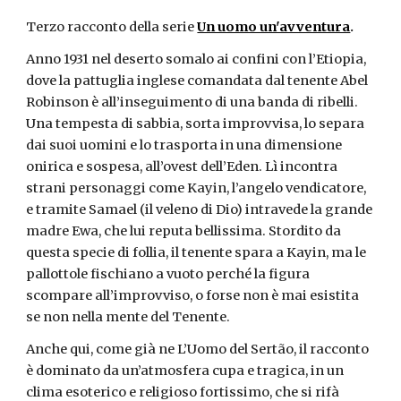
Terzo racconto della serie 
Un uomo un'avventura
.
Anno 1931 nel deserto somalo ai confini con l’Etiopia, 
dove la pattuglia inglese comandata dal tenente Abel 
Robinson è all’inseguimento di una banda di ribelli. 
Una tempesta di sabbia, sorta improvvisa, lo separa 
dai suoi uomini e lo trasporta in una dimensione 
onirica e sospesa, all’ovest dell’Eden. Lì incontra 
strani personaggi come Kayin, l’angelo vendicatore, 
e tramite Samael (il veleno di Dio) intravede la grande 
madre Ewa, che lui reputa bellissima. Stordito da 
questa specie di follia, il tenente spara a Kayin, ma le 
pallottole fischiano a vuoto perché la figura 
scompare all’improvviso, o forse non è mai esistita 
se non nella mente del Tenente.
Anche qui, come già ne L’Uomo del Sertão, il racconto 
è dominato da un’atmosfera cupa e tragica, in un 
clima esoterico e religioso fortissimo, che si rifà 