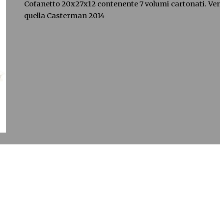
Cofanetto 20x27x12 contenente 7 volumi cartonati. Ver
quella Casterman 2014