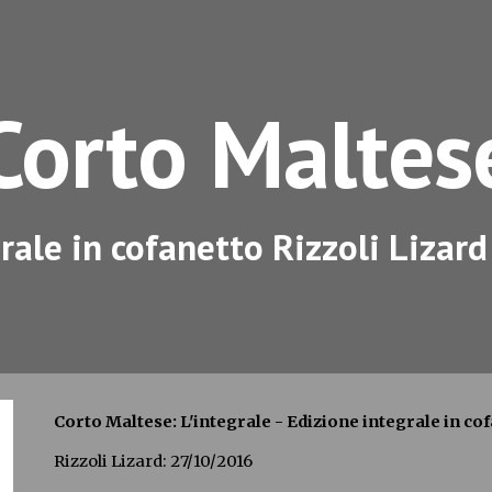
ip to main content
Skip to navigat
Corto Maltes
grale in cofanetto Rizzoli Lizard
Corto Maltese: 
L'integrale - Edizione integrale in co
Rizzoli Lizard: 27/10/2016