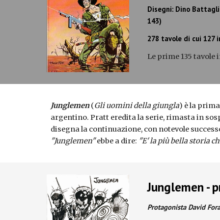
Disegni: Dino Battagli
143)
278 tavole di cui 127 i
Le prime 135 tavole i
Junglemen
(
Gli uomini della giungla
) è la prim
argentino. Pratt eredita la serie, rimasta in so
disegna la continuazione, con notevole successo 
"Junglemen"
ebbe a dire:
"E' la più bella storia 
Junglemen - p
Protagonista David For