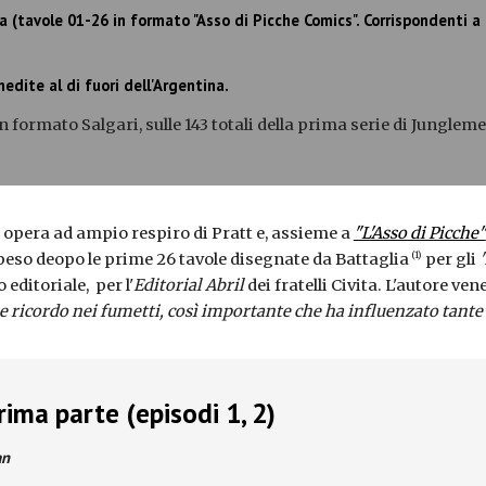
a (tavole 01-26 in formato "Asso di Picche Comics". Corrispondenti a 
nedite al di fuori dell'Argentina.
n formato Salgari, sulle 143 totali della prima serie di Jungleme
a opera ad ampio respiro di Pratt e, assieme a
"L'Asso di Picche"
(1)
speso deopo le prime 26 tavole disegnate da Battaglia
per gli
editoriale, per l'
Editorial Abril
dei fratelli Civita. L'autore v
che ricordo nei fumetti, così importante che ha influenzato tante
rima parte (episodi 1, 2)
an