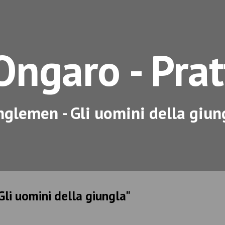
ip to main content
Skip to navigat
Ongaro - Prat
nglemen - Gli uomini della giun
Gli uomini della giungla"