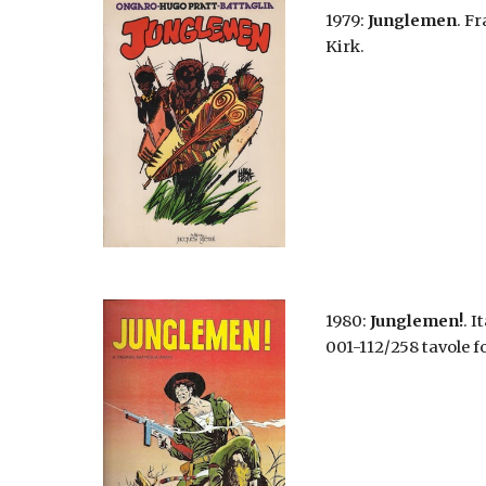
1979:
Junglemen
. F
Kirk.
1980:
Junglemen!
. I
001-112/258 tavole f