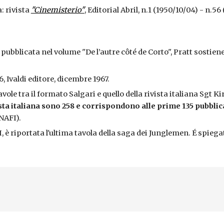
: rivista
"Cinemisterio"
, Editorial Abril, n.1 (1950/10/04) - n.56
 pubblicata nel volume "De l’autre côté de Corto", Pratt sostien
.6, Ivaldi editore, dicembre 1967.
ole tra il formato Salgari e quello della rivista italiana Sgt 
ista italiana sono 258 e corrispondono alle prime 135 pubbli
NAFI).
 è riportata l'ultima tavola della saga dei Junglemen. É spieg