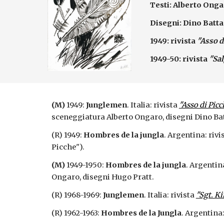
Testi: Alberto Ong
Disegni: Dino Batta
1949:
rivista
"Asso d
1949-50:
rivista
"Sal
(M)
1949:
Junglemen
. Italia: rivista
"Asso di Pic
sceneggiatura Alberto Ongaro, disegni Dino Bat
(R) 1949:
Hombres de la jungla
. Argentina: rivi
Picche").
(M)
1949-1950:
Hombres de la jungla
. Argentin
Ongaro, disegni Hugo Pratt.
(R) 1968-1969:
Junglemen
. Italia: rivista
"Sgt. Ki
(R) 1962-1963:
Hombres de la Jungla
. Argentina: