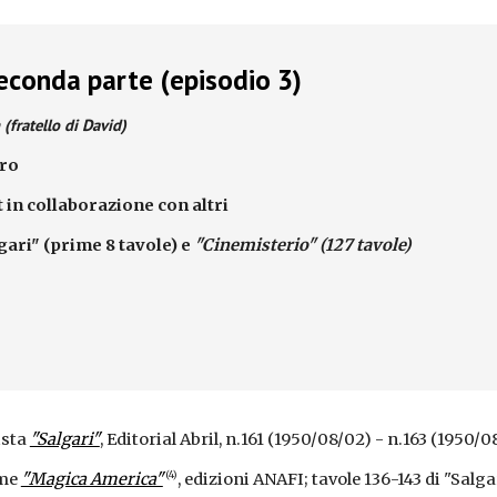
econda parte (episodio 3)
(fratello di David)
aro
 in collaborazione con altri
lgari" (prime 8 tavole) e
"Cinemisterio" (127 tavole)
ista
"Salgari"
, Editorial Abril, n.161 (1950/08/02) - n.163 (1950/0
(4)
ume
"Magica America"
, edizioni ANAFI; tavole 136-143 di "Salgar