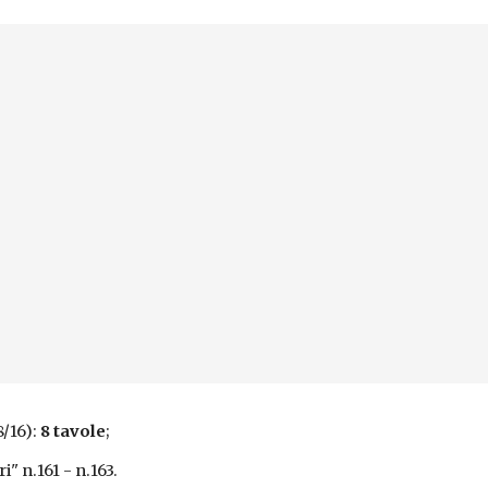
8/16):
8 tavole
;
i" n.161 - n.163.