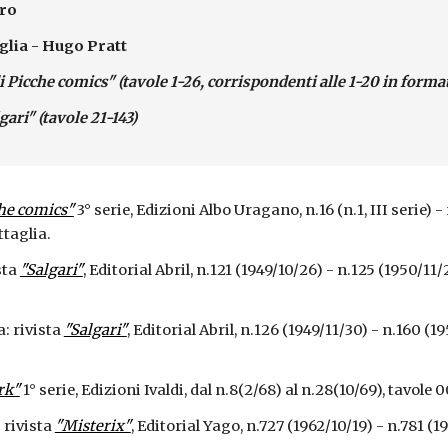
aro
glia - Hugo Pratt
i Picche comics" (tavole 1-26, corrispondenti alle 1-20 in forma
gari" (tavole 21-143)
che comics"
3° serie, Edizioni Albo Uragano, n.16 (n.1, III serie) - 
taglia.
sta
"Salgari"
, Editorial Abril, n.121 (1949/10/26) - n.125 (1950/11
a: rivista
"Salgari"
, Editorial Abril, n.126 (1949/11/30) - n.160 (1
rk"
1° serie, Edizioni Ivaldi, dal n.8(2/68) al n.28(10/69), tavole
 rivista
"Misterix"
, Editorial Yago, n.727 (1962/10/19) - n.781 (19