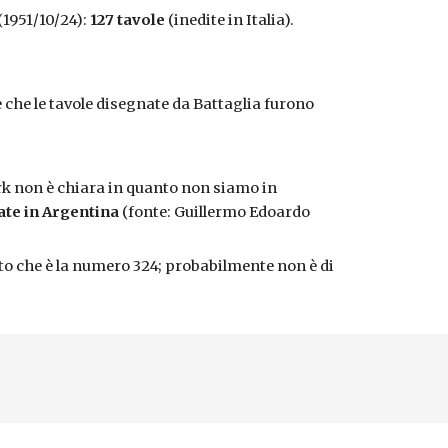
 (1951/10/24):
127 tavole
(inedite in Italia).
e che le tavole disegnate da Battaglia furono
Kirk non è chiara in quanto non siamo in
cate in Argentina
(fonte: Guillermo Edoardo
ato che è la numero 324; probabilmente non è di