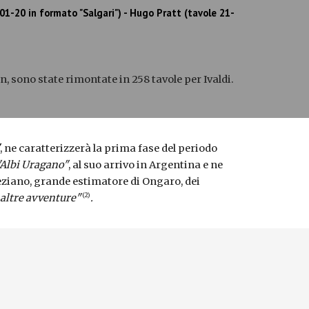
01-20 in formato "Salgari") - Hugo Pratt (tavole 21-
n, sono state rimontate in 258 tavole per Ivaldi.
, ne caratterizzerà la prima fase del periodo
"Albi Uragano"
, al suo arrivo in Argentina e ne
eneziano, grande estimatore di Ongaro, dei
(2)
 altre avventure"
.