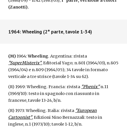
(1986/09) - n.42 (1987/03);
I° parte,
versione a colori
(Zanotti).
1964: Wheeling (2° parte, tavole 1-34)
(M)
1964:
Wheeling
. Argentina: rivista
"SuperMisterix"
, Editorial Yago; n.801 (1964/03), n.805
(1964/04) e n.809 (1964/05); 34 tavole in formato
verticale a tre strisce (tavole 1-34 su 62).
(R) 1969: Wheeling. Francia: rivista
"Phenix"
n.11
(1969/10): testo in spagnolo con riassunto in
francese, tavole 13-24, b/n.
(R) 1973: Wheeling. Italia: rivista
"European
Cartoonist"
, Edizioni Nino Bernazzali: testo in
inglese, n.1 (1973/10); tavole 1-12, b/n.