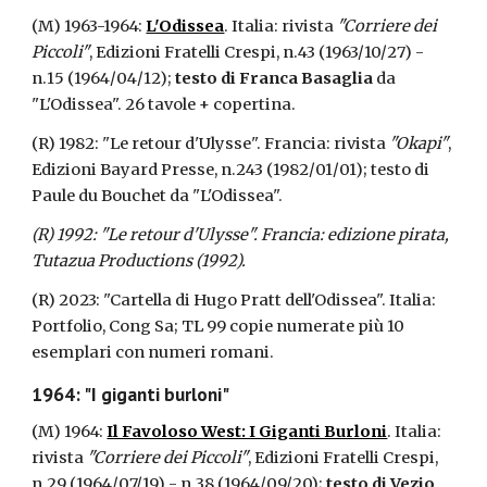
(M) 1963-1964:
L'Odissea
. Italia: rivista
"Corriere dei
Piccoli"
, Edizioni Fratelli Crespi, n.43 (1963/10/27) -
n.15 (1964/04/12);
testo di Franca Basaglia
da
"L'Odissea". 26 tavole + copertina.
(R) 1982: "Le retour d'Ulysse". Francia: rivista
"Okapi"
,
Edizioni Bayard Presse, n.243 (1982/01/01); testo di
Paule du Bouchet da "L'Odissea".
(R) 1992: "Le retour d'Ulysse". Francia: edizione pirata,
Tutazua Productions (1992).
(R) 2023: "Cartella di Hugo Pratt dell'Odissea". Italia:
Portfolio, Cong Sa; TL 99 copie numerate più 10
esemplari con numeri romani.
1964: "I giganti burloni"
(M) 1964:
Il Favoloso West: I Giganti Burloni
. Italia:
rivista
"Corriere dei Piccoli"
, Edizioni Fratelli Crespi,
n.29 (1964/07/19) - n.38 (1964/09/20);
testo di Vezio