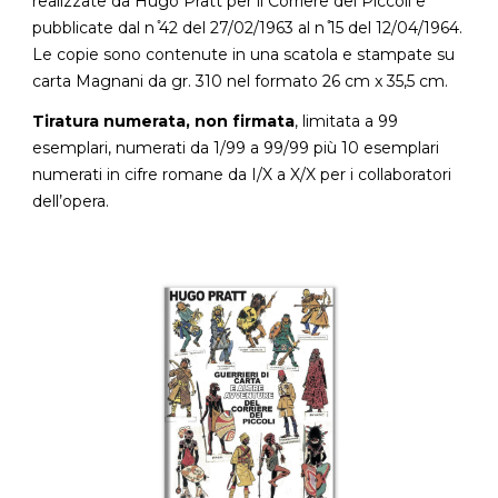
realizzate da Hugo Pratt per il Corriere dei Piccoli e
pubblicate dal n ̊42 del 27/02/1963 al n ̊15 del 12/04/1964.
Le copie sono contenute in una scatola e stampate su
carta Magnani da gr. 310 nel formato 26 cm x 35,5 cm.
Tiratura numerata, non firmata
, limitata a 99
esemplari, numerati da 1/99 a 99/99 più 10 esemplari
numerati in cifre romane da I/X a X/X per i collaboratori
dell’opera.