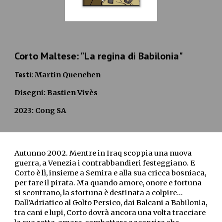
Corto Maltese: "
La regina di Babilonia
"
Testi:
Martin Quenehen
Disegni:
Bastien Vivès
202
3
: Cong SA
Autunno 2002. Mentre in Iraq scoppia una nuova
guerra, a Venezia i contrabbandieri festeggiano. E
Corto è lì, insieme a Semira e alla sua cricca bosniaca,
per fare il pirata. Ma quando amore, onore e fortuna
si scontrano, la sfortuna è destinata a colpire…
Dall’Adriatico al Golfo Persico, dai Balcani a Babilonia,
tra cani e lupi, Corto dovrà ancora una volta tracciare