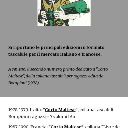
Si riportano le principali edizioni in formato
tascabile per il mercato italiano e francese.
A sinistra: il secondo numero, primo dedicato a "Corto
Maltese", della collana tascabili per ragazzi edita da
Bompiani (1978)
1978-1979. Italia:
"
Corto Maltese
"
, collana tascabili
Bompiani ragazzi - 7 volumi b/n
1987-1990. Francia:
"
Corto Maltese
"
, collana "Livre de