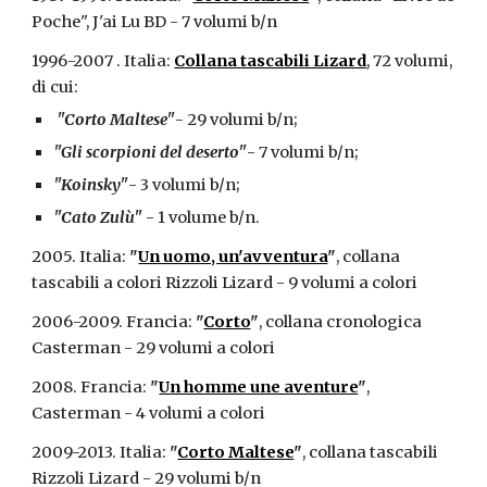
Poche", J'ai Lu BD - 7 volumi b/n
1996-2007 . Italia:
Collana tascabili Lizard
, 72 volumi,
di cui:
"Corto Maltese"
- 29 volumi b/n;
"Gli scorpioni del deserto"
- 7 volumi b/n;
"Koinsky"
- 3 volumi b/n;
"Cato Zulù"
- 1 volume b/n.
2005. Italia:
"
Un uomo, un'avventura
"
, collana
tascabili a colori Rizzoli Lizard - 9 volumi a colori
2006-2009. Francia:
"
Corto
"
, collana cronologica
Casterman - 29 volumi a colori
2008. Francia:
"
Un homme une aventure
"
,
Casterman - 4 volumi a colori
2009-2013. Italia:
"
Corto Maltese
"
, collana tascabili
Rizzoli Lizard - 29 volumi b/n