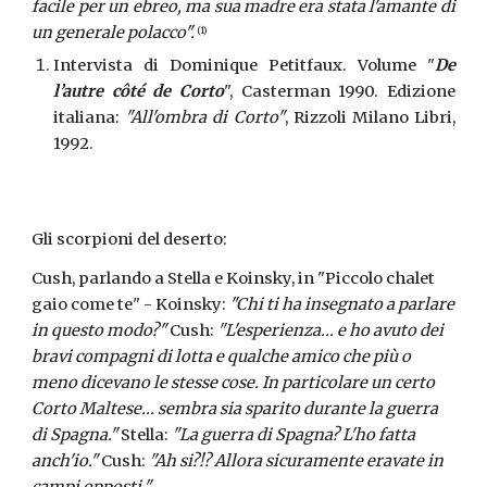
facile per un ebreo, ma sua madre era stata l'amante di
un generale polacco".
(1)
Intervista di Dominique Petitfaux. Volume "
De
l’autre côté de Corto
", Casterman 1990. Edizione
italiana:
"All'ombra di Corto"
, Rizzoli Milano Libri,
1992.
Gli scorpioni del deserto:
Cush, parlando a Stella e Koinsky, in "Piccolo chalet 
gaio come te" - Koinsky:
 "Chi ti ha insegnato a parlare 
in questo modo?"
 Cush: 
"L'esperienza... e ho avuto dei 
bravi compagni di lotta e qualche amico che più o 
meno dicevano le stesse cose. In particolare un certo 
Corto Maltese... sembra sia sparito durante la guerra 
di Spagna."
 Stella: 
"La guerra di Spagna? L'ho fatta 
anch'io." 
Cush: 
"Ah si?!? Allora sicuramente eravate in 