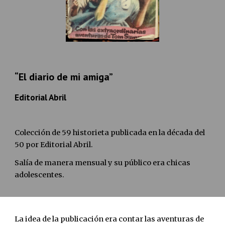
“El diario de mi amiga”
Editorial Abril
C
olección de 
59 
historieta publicada en la década del 
50 por Editorial Abril.
Salía de manera mensual y su público era chicas 
adolescentes.
La idea de la publicación era contar las aventuras de 