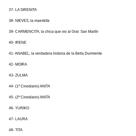
37- LA SIRENITA
38- NIEVES, la maestrita
39- CARMENCITA, la chica que vio al Gral. San Martín
40- IRENE
41- ANABEL, la verdadera historia de la Bella Durmiente
42- MOIRA
43- ZULMA
44- (1º Cinediario) ANITA
45- (2º Cinediario) ANITA
46- YURIKO
47- LAURA
48- TITA