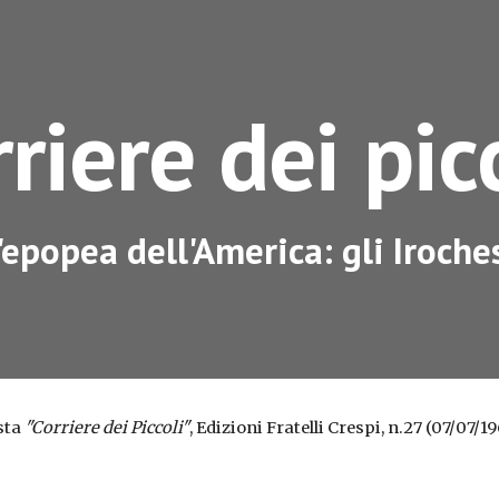
ip to main content
Skip to navigat
riere dei pic
'epopea dell'America: gli Iroche
sta 
"Corriere dei Piccoli"
, Edizioni Fratelli Crespi, n.27 (07/07/19