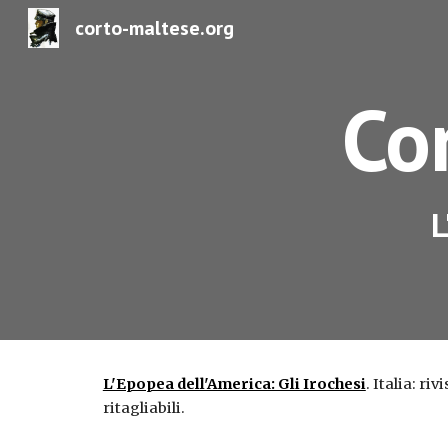
corto-maltese.org
Sk
Cor
L
L'Epopea dell'America: Gli Irochesi
. Italia: rivi
ritagliabili.