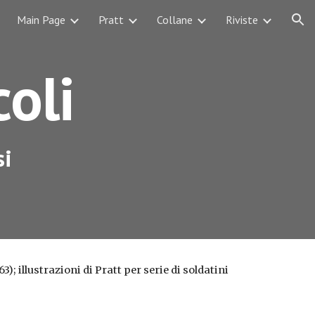
Main Page
Pratt
Collane
Riviste
ion
coli
si
63); illustrazioni di Pratt per serie di soldatini 