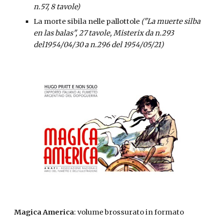
n.57, 8 tavole)
La morte sibila nelle pallottole 
("La muerte silba 
en las balas", 27 tavole, Misterix da n.293 
del1954/04/30 a n.296 del 1954/05/21)
Magica America
: volume brossurato in formato 