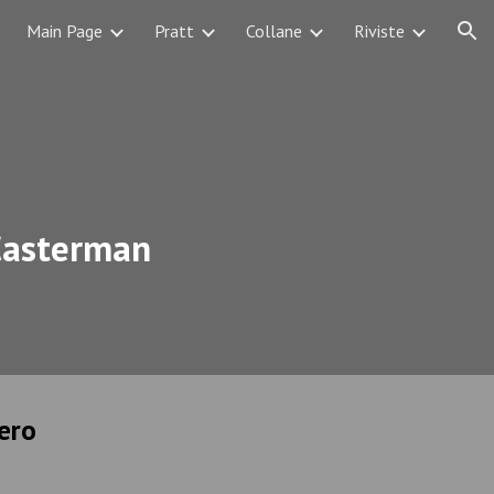
Main Page
Pratt
Collane
Riviste
ion
 Casterman
nero