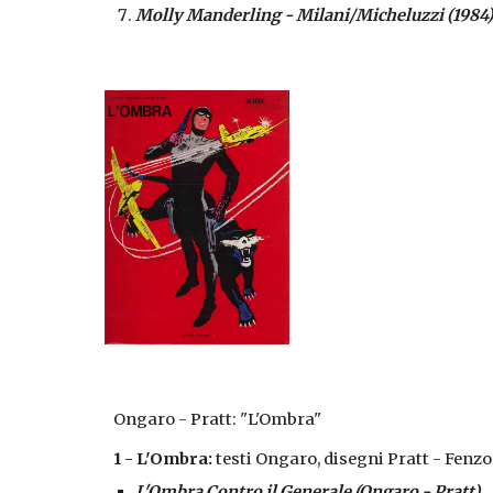
Molly Manderling - Milani/Micheluzzi (1984)
Ongaro - Pratt: "L'Ombra"
1 - L'Ombra:
 testi Ongaro, disegni Pratt - Fenzo
L'Ombra Contro il Generale (Ongaro - Pratt)