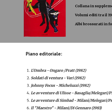
Collana in supplemen
Volumi editi tra il 19
Albi brossurati in f
Piano editoriale:
L'Ombra - Ongaro /Pratt (1982)
Soldati di ventura - Vari (1982)
Johnny Focus - Micheluzzi (1982)
Le avventure di Ulisse - Basaglia/Melegari/Pr
Le avventure di Simbad - Milani/Melegari/Pr
Il "Maestro" - Milani/Di Gennaro (1983)