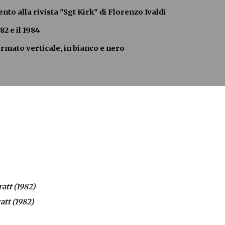
to alla rivista "Sgt Kirk" di Florenzo Ivaldi
82 e il 1984
ormato verticale, in bianco e nero
att (1982)
att (1982)