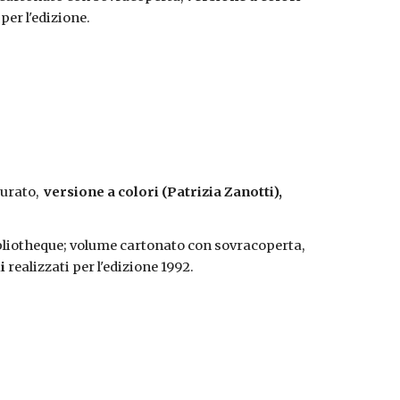
 per l'edizione.
urato,  
versione a colori (Patrizia Zanotti), 
, Lizard Edizioni, Collana Bibliotheque; volume cartonato con sovracoperta, 
i
 realizzati per l'edizione 1992.