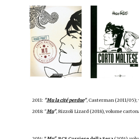
2011:
"
Mu la cité perdue
"
, Casterman (2011/05); 
2018: "
Mu
"
, Rizzoli Lizard (2018), volume carton
2014: 
"
Mu
"
, 
RCS Corriere della Sera
 (2014), vo