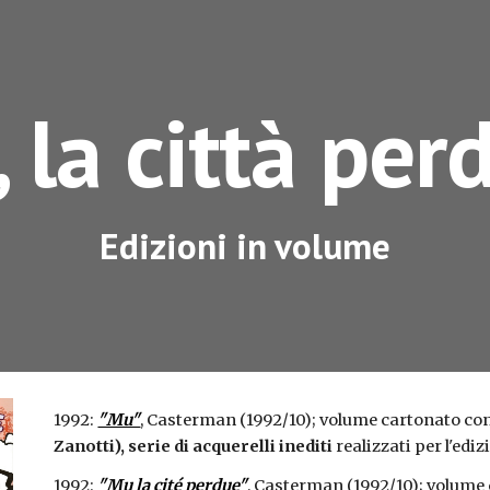
ip to main content
Skip to navigat
 la città per
Edizioni in volume
1992: 
"Mu"
, Casterman (1992/10); volume cartonato con
Zanotti), serie di acquerelli inediti
 realizzati per l'ediz
1992: 
"Mu la cité perdue"
, Casterman (1992/10); volume