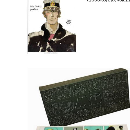
(2006/03/09); volume