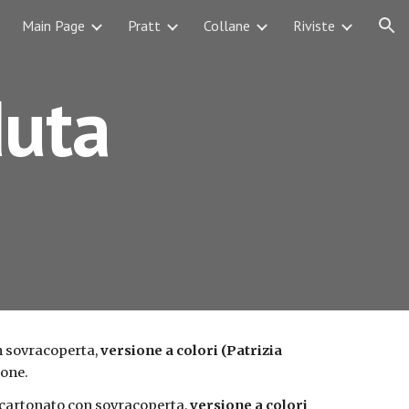
Main Page
Pratt
Collane
Riviste
ion
duta
 sovracoperta, 
versione a colori (Patrizia 
ione.
 cartonato con sovracoperta, 
versione a colori 