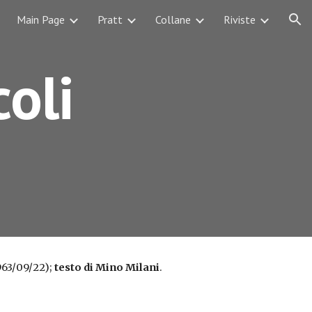
Main Page
Pratt
Collane
Riviste
ion
coli
963/09/22); 
testo di Mino Milani
.