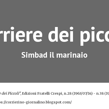
ip to main content
Skip to navigat
riere dei pic
Simbad il marinaio
 dei Piccoli"
, Edizioni Fratelli Crespi, n.28 (1963/07/14) - n.38 (1
tps://corrierino-giornalino.blogspot.com/