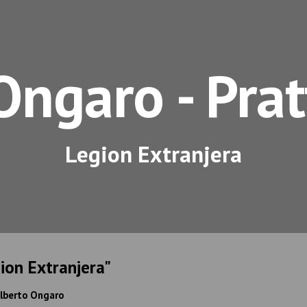
ip to main content
Skip to navigat
Ongaro - Prat
Legion Extranjera
ion Extranjera"
Alberto Ongaro