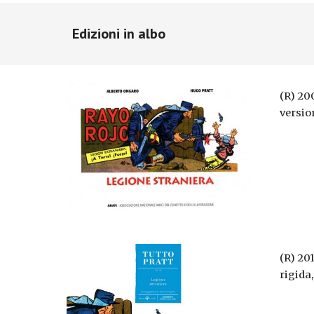
Edizioni in albo
(R) 20
versio
(R) 20
rigida,