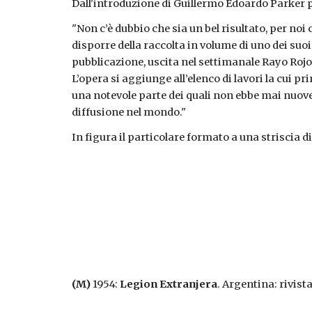
Dall'introduzione di Guillermo Edoardo Parker 
"Non c’è dubbio che sia un bel risultato, per n
disporre della raccolta in volume di uno dei suo
pubblicazione, uscita nel settimanale Rayo Rojo d
L’opera si aggiunge all’elenco di lavori la cui p
una notevole parte dei quali non ebbe mai nuov
diffusione nel mondo."
In figura il particolare formato a una striscia di
(M)
1954:
Legion Extranjera
. Argentina: rivist