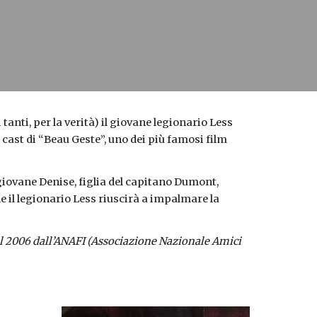
tanti, per la verità) il giovane legionario Less
 cast di “Beau Geste”, uno dei più famosi film
 giovane Denise, figlia del capitano Dumont,
e il legionario Less riuscirà a impalmare la
nel 2006 dall’ANAFI (Associazione Nazionale Amici