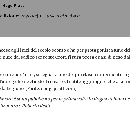
: Hugo Pratt
edizione: Rayo Rojo - 1954. 526 strisce.
cese agli inizi del secolo scorso e ha per protagonista (uno dei 
 pure dal sadico sergente Croft, figura presa quasi di peso dal
e cariche d’armi, si registra uno dei più classici rapimenti: la
uareg che ne chiede il riscatto. Inutile aggiungere che alla fin
ella Legione
. [Fonte: cong-pratt.com]
lavoro è stato pubblicato per la prima volta in lingua italiana 
i Brunoro e Roberto Reali.