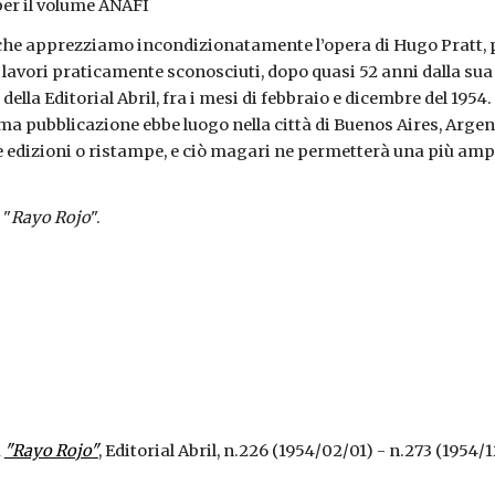
per il volume ANAFI
oi che apprezziamo incondizionatamente l’opera di Hugo Pratt, 
i lavori praticamente sconosciuti, dopo quasi 52 anni dalla su
ella Editorial Abril, fra i mesi di febbraio e dicembre del 1954.
rima pubblicazione ebbe luogo nella città di Buenos Aires, Argen
e edizioni o ristampe, e ciò magari ne permetterà una più amp
 "
Rayo Rojo
".
a
"Rayo Rojo"
, Editorial Abril, n.226 (1954/02/01) - n.273 (1954/1