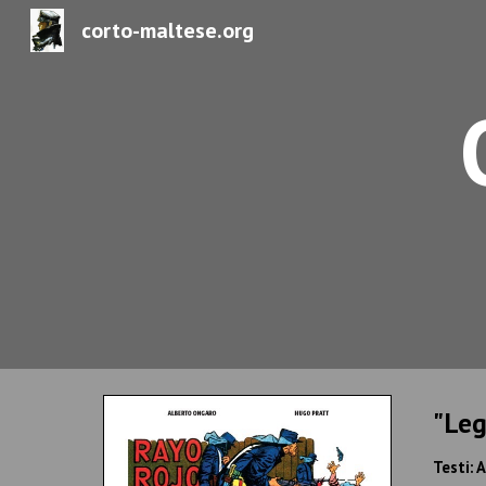
corto-maltese.org
Sk
"Leg
Testi: 