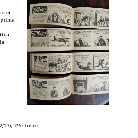
poter
a prima
tina,
ia
2/27); 526 strisce.